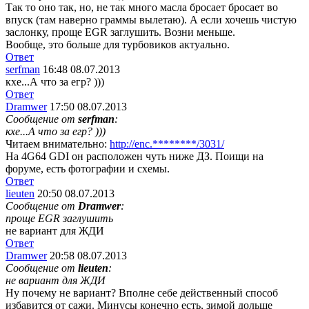
Так то оно так, но, не так много масла бросает бросает во
впуск (там наверно граммы вылетаю). А если хочешь чистую
заслонку, проще EGR заглушить. Возни меньше.
Вообще, это больше для турбовиков актуально.
Ответ
serfman
16:48 08.07.2013
кхе...А что за егр? )))
Ответ
Dramwer
17:50 08.07.2013
Сообщение от
serfman
:
кхе...А что за егр? )))
Читаем внимательно:
http://enc.********/3031/
На 4G64 GDI он расположен чуть ниже ДЗ. Поищи на
форуме, есть фотографии и схемы.
Ответ
lieuten
20:50 08.07.2013
Сообщение от
Dramwer
:
проще EGR заглушить
не вариант для ЖДИ
Ответ
Dramwer
20:58 08.07.2013
Сообщение от
lieuten
:
не вариант для ЖДИ
Ну почему не вариант? Вполне себе действенный способ
избавится от сажи. Минусы конечно есть, зимой дольше