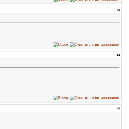
#
3
#
4
#
5