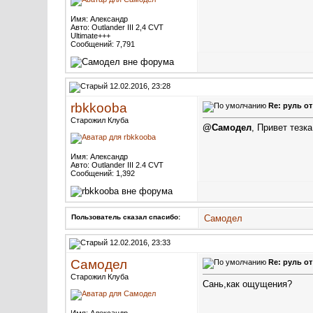
Имя: Александр
Авто: Outlander III 2,4 CVT
Ultimate+++
Сообщений: 7,791
12.02.2016, 23:28
rbkkooba
Re: руль о
Старожил Клуба
@Самодел
, Привет тезка
Имя: Александр
Авто: Outlander III 2.4 CVT
Сообщений: 1,392
Пользователь сказал cпасибо:
Самодел
12.02.2016, 23:33
Самодел
Re: руль о
Старожил Клуба
Сань,как ощущения?