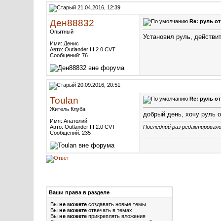
21.04.2016, 12:39
Ден88832
Re: руль о
Опытный
Установил руль, действит
Имя: Денис
Авто: Outlander III 2.0 CVT
Сообщений: 76
20.09.2016, 20:51
Toulan
Re: руль о
Житель Клуба
добрый день, хочу руль о
Имя: Анатолий
Авто: Outlander III 2.0 CVT
Последний раз редактировалос
Сообщений: 235
Ваши права в разделе
Вы
не можете
создавать новые темы
Вы
не можете
отвечать в темах
Вы
не можете
прикреплять вложения