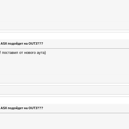
т ASX подойдет на OUT3???
! поставил от нового аута)
т ASX подойдет на OUT3???