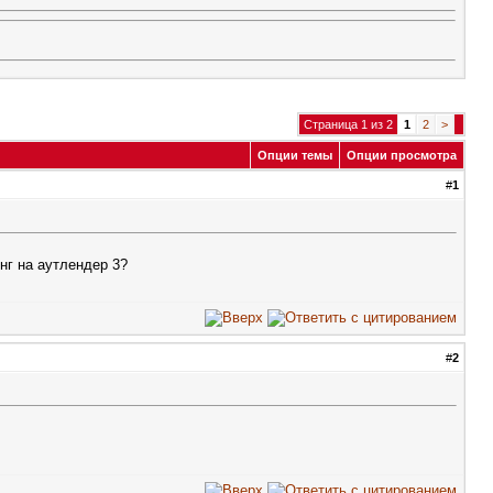
Страница 1 из 2
1
2
>
Опции темы
Опции просмотра
#
1
нг на аутлендер 3?
#
2