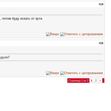
#
14
, потом буду искать от аута
#
15
 руля?
Страница 1 из 2
1
2
>