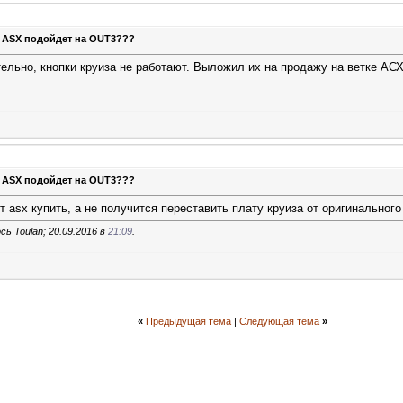
т ASX подойдет на OUT3???
ельно, кнопки круиза не работают. Выложил их на продажу на ветке АСХ
т ASX подойдет на OUT3???
т asx купить, а не получится переставить плату круиза от оригинального
ь Toulan; 20.09.2016 в
21:09
.
«
Предыдущая тема
|
Следующая тема
»