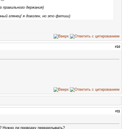
 правильного держания)
ный глянец! я доволен, но это фетиш)
#
10
#
11
ны? Нужно ли проводку переделывать?