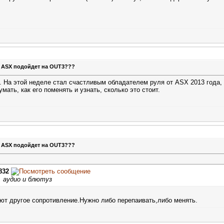
т ASX подойдет на OUT3???
 На этой неделе стал счастливым обладателем руля от ASX 2013 года, к
мать, как его поменять и узнать, сколько это стоит.
т ASX подойдет на OUT3???
832
, аудио и блютуз
еют другое сопротивление.Нужно либо перепаивать,либо менять.