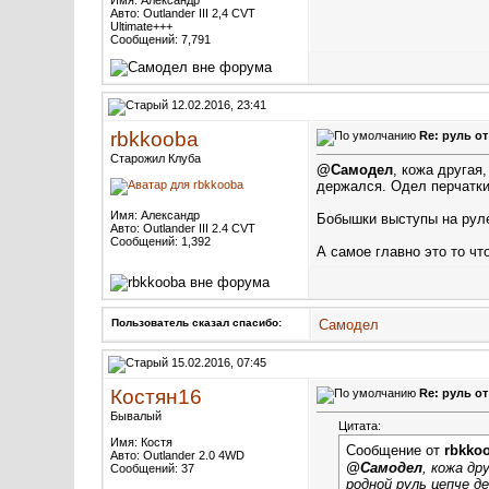
Имя: Александр
Авто: Outlander III 2,4 CVT
Ultimate+++
Сообщений: 7,791
12.02.2016, 23:41
rbkkooba
Re: руль о
Старожил Клуба
@Самодел
, кожа другая
держался. Одел перчатки 
Имя: Александр
Бобышки выступы на руле
Авто: Outlander III 2.4 CVT
Сообщений: 1,392
А самое главно это то чт
Пользователь сказал cпасибо:
Самодел
15.02.2016, 07:45
Костян16
Re: руль о
Бывалый
Цитата:
Имя: Костя
Сообщение от
rbkko
Авто: Outlander 2.0 4WD
@Самодел
, кожа др
Сообщений: 37
родной руль цепче де