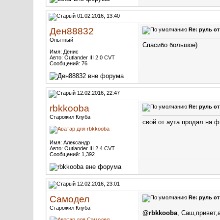
01.02.2016, 13:40
Ден88832
Re: руль о
Опытный
Спасибо большое)
Имя: Денис
Авто: Outlander III 2.0 CVT
Сообщений: 76
12.02.2016, 22:47
rbkkooba
Re: руль о
Старожил Клуба
свой от аута продал на ф
Имя: Александр
Авто: Outlander III 2.4 CVT
Сообщений: 1,392
12.02.2016, 23:01
Самодел
Re: руль о
Старожил Клуба
@rbkkooba
, Саш,привет,