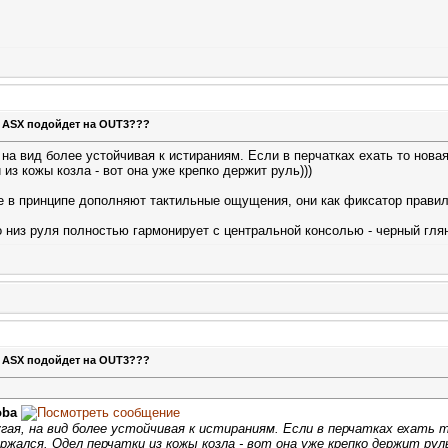
т ASX подойдет на OUT3???
, на вид более устойчивая к истираниям. Если в перчатках ехать то нова
из кожы козла - вот она уже крепко держит руль)))
 в принципе дополняют тактильные ощущения, они как фиксатор правил
о низ руля полностью гармонирует с центральной консолью - черный глян
т ASX подойдет на OUT3???
oba
угая, на вид более устойчивая к истираниям. Если в перчатках ехать т
ржался. Одел перчатки из кожы козла - вот она уже крепко держит руль