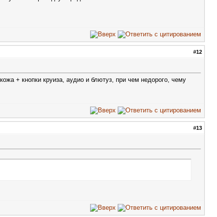
#
12
ожа + кнопки круиза, аудио и блютуз, при чем недорого, чему
#
13