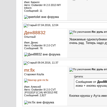
Имя: Кирилл
Авто: Outlander III 2.0 2013 MY
Inform
Сообщений: 11
07.04.2016, 12:04
Ден88832
Re: руль о
Опытный
Уважаемые одноклубники.
Имя: Денис
очень рад. Теперь надо ду
Авто: Outlander III 2.0 CVT
Сообщений: 76
09.04.2016, 11:37
mr.fix
Re: руль о
Старожил Клуба
Цитата:
Сообщение от
Ден88
кожа + кнопки круиза
Имя: Алексей
Авто: Outlander III 2.0 CVT
JF011E(F1CJA) MY2013 RE
Сообщений: 2,827
Кнопки круиза у Аута им