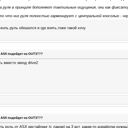
 руле в принципе дополняют тактильные ощущения, они как фиксатор
то что низ руля полностью гармонирует с центральной консолью - чер
коль руль обошолся и где взять,тоже такой хочу
т ASX подойдет на OUT3???
ть вместо звезд drive2
т ASX подойдет на OUT3???
ть руль от ASX рестайлинг (с лаком) на 3 аут, какие-то доработки нуж