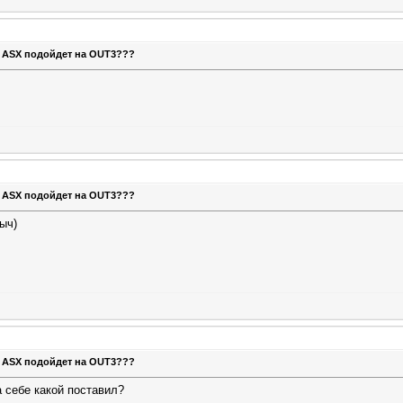
т ASX подойдет на OUT3???
т ASX подойдет на OUT3???
ыч)
т ASX подойдет на OUT3???
а себе какой поставил?