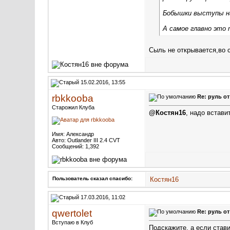
Бобышки выступы на
А самое главно это 
Сыль не открывается,во с
15.02.2016, 13:55
rbkkooba
Re: руль о
Старожил Клуба
@Костян16
, надо встави
Имя: Александр
Авто: Outlander III 2.4 CVT
Сообщений: 1,392
Пользователь сказал cпасибо:
Костян16
17.03.2016, 11:02
qwertolet
Re: руль о
Вступаю в Клуб
Подскажите, а если стави