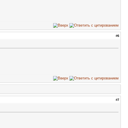
#
6
#
7