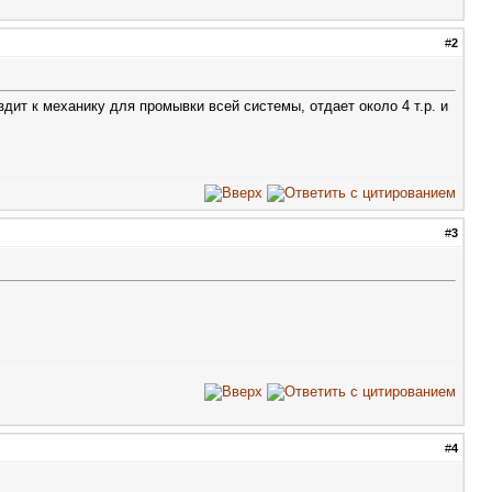
#
2
дит к механику для промывки всей системы, отдает около 4 т.р. и
#
3
#
4