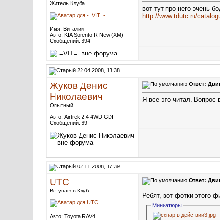
Житель Клуба
вот тут про него очень б
http://www.tdutc.ru/catalo
Имя: Виталий
Авто: KIA Sorento R New (XM)
Сообщений: 394
22.04.2008, 13:38
Жуков Денис
Ответ: Дви
Николаевич
Я все это читал. Вопрос 
Опытный
Авто: Airtrek 2.4 4WD GDI
Сообщений: 69
02.11.2008, 17:39
UTC
Ответ: Дви
Вступаю в Клуб
Ребят, вот фотки этого ф
Миниатюры
Авто: Toyota RAV4