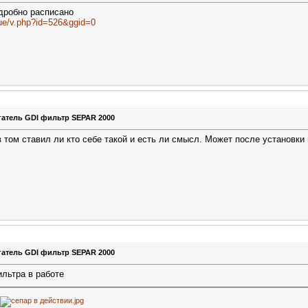
одробно расписано
gue/v.php?id=526&ggid=0
гатель GDI фильтр SEPAR 2000
в том ставил ли кто себе такой и есть ли смысл. Может после установки
гатель GDI фильтр SEPAR 2000
ильтра в работе