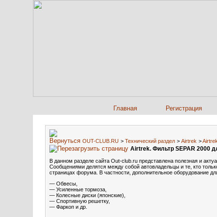
Главная
Регистрация
OUT-CLUB.RU
>
Технический раздел
>
Airtrek
>
Airtr
Airtrek. Фильтр SEPAR 2000 д
В данном разделе сайта Out-club.ru представлена полезная и акт
Сообщениями делятся между собой автовладельцы и те, кто только
страницах форума. В частности, дополнительное оборудование для
— Обвесы,
— Усиленные тормоза,
— Колесные диски (японские),
— Спортивную решетку,
— Фаркоп и др.