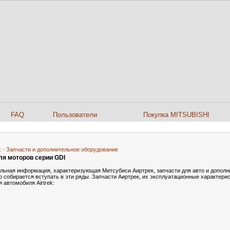
FAQ
Пользователи
Покупка MITSUBISHI
ek - Запчасти и дополнительное оборудование
ля моторов серии GDI
уальная информация, характеризующая Митсубиси Аиртрек, запчасти для авто и допол
 собирается вступать в эти ряды. Запчасти Аиртрек, их эксплуатационные характерис
 автомобиля Airtrek: