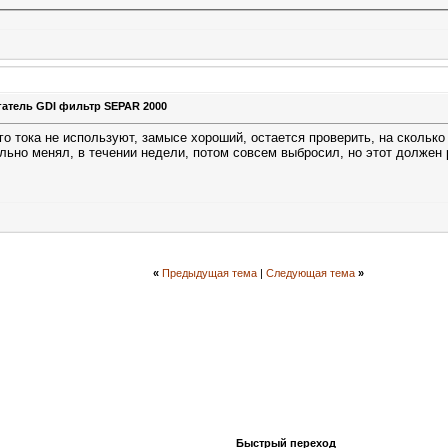
гатель GDI фильтр SEPAR 2000
о тока не используют, замысе хороший, остается проверить, на сколько
бильно менял, в течении недели, потом совсем выбросил, но этот долже
«
Предыдущая тема
|
Следующая тема
»
Быстрый переход