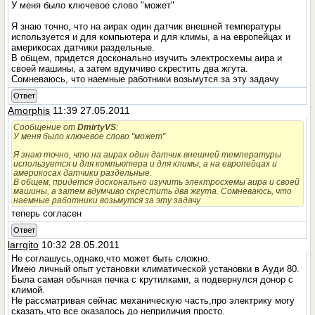
У меня было ключевое слово "может"
Я знаю точно, что на аирах один датчик внешней температуры
используется и для компьютера и для климы, а на европейцах и
америкосах датчики раздельные.
В общем, придется досконально изучить электросхемы аира и
своей машины, а затем вдумчиво скрестить два жгута.
Сомневаюсь, что наемные работники возьмутся за эту задачу
Ответ
Amorphis
11:39 27.05.2011
Сообщение от
DmirtyVS
:
У меня было ключевое слово "может"
Я знаю точно, что на аирах один датчик внешней температуры
используется и для компьютера и для климы, а на европейцах и
америкосах датчики раздельные.
В общем, придется досконально изучить электросхемы аира и своей
машины, а затем вдумчиво скрестить два жгута. Сомневаюсь, что
наемные работники возьмутся за эту задачу
теперь согласен
Ответ
larrgito
10:32 28.05.2011
Не соглашусь,однако,что может быть сложно.
Имею личный опыт установки климатической установки в Ауди 80.
Была самая обычная печка с крутилками, а подвернулся донор с
климой.
Не рассматривая сейчас механическую часть,про электрику могу
сказать,что все оказалось до неприличия просто.