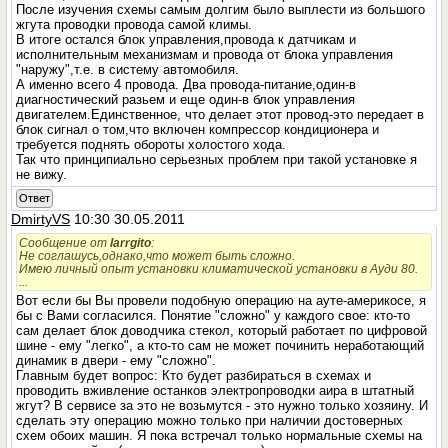
После изучения схемы самым долгим было выплести из большого
жгута проводки провода самой климы.
В итоге остался блок управления,провода к датчикам и
исполнительным механизмам и провода от блока управления
"наружу",т.е. в систему автомобиля.
А именно всего 4 провода. Два провода-питание,один-в
диагностический разьем и еще один-в блок управления
двигателем.Единственное, что делает этот провод-это передает в
блок сигнал о том,что включен компрессор кондиционера и
требуется поднять обороты холостого хода.
Так что принципиально серьезных проблем при такой установке я
не вижу.
Ответ
DmirtyVS
10:30 30.05.2011
Сообщение от
larrgito
:
Не соглашусь,однако,что может быть сложно.
Имею личный опыт установки климатической установки в Ауди 80.
...
Вот если бы Вы провели подобную операцию на ауте-америкосе, я
бы с Вами согласился. Понятие "сложно" у каждого свое: кто-то
сам делает блок доводчика стекол, который работает по цифровой
шине - ему "легко", а кто-то сам не может починить неработающий
динамик в двери - ему "сложно".
Главным будет вопрос: Кто будет разбираться в схемах и
проводить вживление останков электропроводки аира в штатный
жгут? В сервисе за это не возьмутся - это нужно только хозяину. И
сделать эту операцию можно только при наличии достоверных
схем обоих машин. Я пока встречал только нормальные схемы на