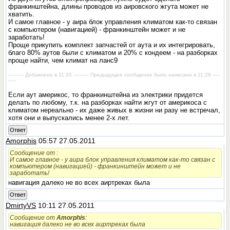
франкинштейна, длины проводов из аировского жгута может не
хватить.
И самое главное - у аира блок управления климатом как-то связан
с компьютером (навигацией) - франкинштейн может и не
заработать!
Проще прикупить комплект запчастей от аута и их интегрировать,
благо 80% аутов были с климатом и 20% с кондеем - на разборках
проще найти, чем климат на ланс9
---------- Добавлено в 11:35 ---------- Предыдущее сообщение было написано в 11:29 -----
-----
Если аут америкос, то франкинштейна из электрики придется
делать по любому, т.к. на разборках найти жгут от америкоса с
климатом нереально - их даже живых в жизни ни разу не встречал,
хотя они и выпускались менее 2-х лет.
Ответ
Amorphis
05:57 27.05.2011
Сообщение от
:
И самое главное - у аира блок управления климатом как-то связан с
компьютером (навигацией) - франкинштейн может и не
заработать!
навигация далеко не во всех аиртреках была
Ответ
DmirtyVS
10:11 27.05.2011
Сообщение от
Amorphis
:
навигация далеко не во всех аиртреках была