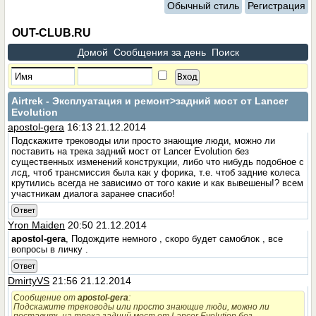
Обычный стиль
Регистрация
OUT-CLUB.RU
Домой
Сообщения за день
Поиск
Airtrek - Эксплуатация и ремонт
>задний мост от Lancer
Evolution
apostol-gera
16:13 21.12.2014
Подскажите треководы или просто знающие люди, можно ли
поставить на трека задний мост от Lancer Evolution без
существенных изменений конструкции, либо что нибудь подобное с
лсд, чтоб трансмиссия была как у форика, т.е. чтоб задние колеса
крутились всегда не зависимо от того какие и как вывешены!? всем
участникам диалога заранее спасибо!
Ответ
Yron Maiden
20:50 21.12.2014
apostol-gera
, Подождите немного , скоро будет самоблок , все
вопросы в личку .
Ответ
DmirtyVS
21:56 21.12.2014
Сообщение от
apostol-gera
:
Подскажите треководы или просто знающие люди, можно ли
поставить на трека задний мост от Lancer Evolution без